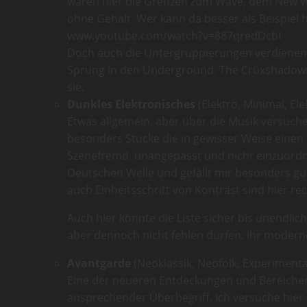
waren hier die Grenzen zum Wave, dem New Wave
ohne Gehalt. Wer kann da besser als Beispiel
www.youtube.com/watch?v=887qredDcbI
Doch auch die Untergruppierungen verdienen 
Sprung in den Underground. The Crüxshadows s
sie.
Dunkles Elektronisches
(Elektro, Minimal, El
Etwas allgemein, aber über die Musik versuche i
besonders Stücke die in gewisser Weise einen
Szenefremd, unangepasst und nicht einzuordne
Deutschen Welle und gefällt mir besonders gut,
auch Einheitsschritt von Kontrast sind hier re
Auch hier könnte die Liste sicher bis unendl
aber dennoch nicht fehlen dürfen. Ihr moderne
Avantgarde
(Neoklassik, Neofolk, Experimenta
Eine der neueren Entdeckungen und Bereicheru
ansprechender Überbegriff. Ich versuche hier 