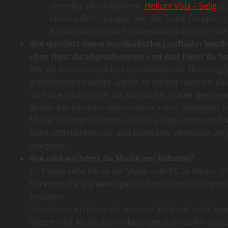
Fremder Musik fließend.
Helium Vola – Selig
is
ebenso Grenzgänger, wie das Stück Europe zu
Kirlian Camera mit Heldenplatz spährische We
Wie wür­dest deine musi­ka­li­sche Lauf­bahn besch
chen hast du abge­schwo­ren und was hörst du h
Wie ich bereits in zahlreichen Artikel zum Besten 
gleichkommen wollte. Gleich zu Anfang habe ich dan
Ich habe mich immer als klassischer Waver gesehen, 
Später bin ich dann elektronisch fremd gegangen, h
Musikrichtungen denen ich heute abgeschworen habe
habe Mittelaltermusik und Elektronik vermischt vo
integriert.
Wie und wo hörst du Musik am liebs­ten?
Zu Hause liebe ich es die Musik vom PC zu hören, ic
hören wollte. Daneben gebe ich mich auch völlig u
erstellen.
Die nehme ich dann auf meinem iPod mit, oder lege s
liebe es mit Musik durch die Gegend zu laufen und 