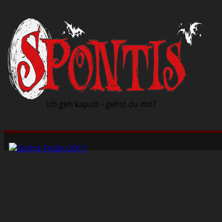
Ich geh kaputt - gehst du mit?
Schwarze Szene
Musik
Veranstaltungen