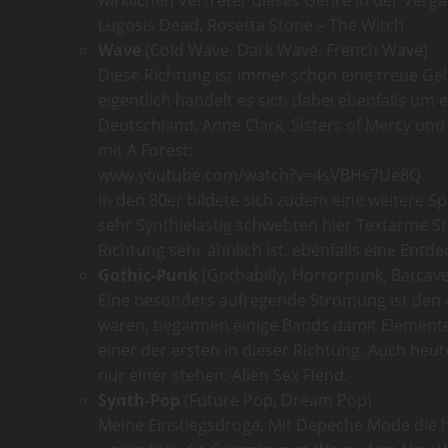
wirklichen Vertreter dieses Genre in der Verg
Lugosis Dead, Rosetta Stone – The Witch
Wave
(Cold Wave, Dark Wave, French Wave)
Diese Richtung ist immer schon eine treue Gel
eigentlich handelt es sich dabei ebenfalls um 
Deutschland, Anne Clark, Sisters of Mercy und
mit A Forest:
www.youtube.com/watch?v=4sVBHs7Ue8Q
In den 80er bildete sich zudem eine weitere S
sehr Synthielastig schwebten hier Textarme 
Richtung sehr ähnlich ist, ebenfalls eine Entd
Gothic-Punk
(Gothabilly, Horrorpunk, Batcave
Eine besonders aufregende Strömung ist den A
waren, begannen einige Bands damit Elemente d
einer der ersten in dieser Richtung. Auch heut
nur einer stehen: Alien Sex Fiend.
Synth-Pop
(Future Pop, Dream Pop)
Meine Einstiegsdroge. Mit Depeche Mode die h