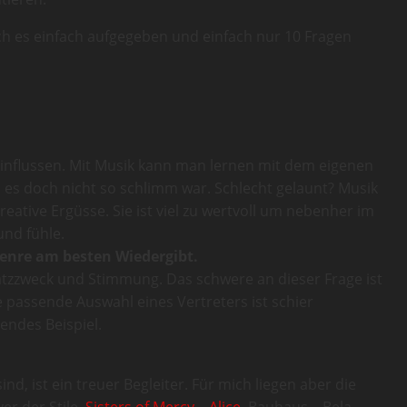
ch es einfach aufgegeben und einfach nur 10 Fragen
einflussen. Mit Musik kann man lernen mit dem eigenen
 es doch nicht so schlimm war. Schlecht gelaunt? Musik
eative Ergüsse. Sie ist viel zu wertvoll um nebenher im
und fühle.
nre am bes­ten Wie­der­gibt.
atzzweck und Stimmung. Das schwere an dieser Frage ist
 passende Auswahl eines Vertreters ist schier
endes Beispiel.
, ist ein treuer Begleiter. Für mich liegen aber die