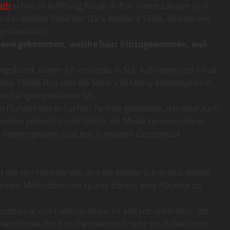
ath
schon in Richtung Ritual driftet. Deine Lakaien sind
 das äußere Ende der Dark Ambient Skala, ebenso wie
präsentativ:
Szene gekom­men, wel­che hast hin­zu­ge­won­nen, wel­
gsband, denen ich erstmals in Stil, Auftreten und Inhalt
re, Phillip Boa und die Sisters of Mercy kennengelernt.
ir hängen geblieben ist.
erflächlichkeit in Sachen Techno genossen, das sind auch
achen geforscht und Gothic als Musik kennengelernt,
eu kennengelernt und fest in meinen Geschmack
llt mir der nächste ein, den ich immer schon mal wieder
meinen Maßstäben um später daraus eine Playliste zu
mmlung von Lieblingslieder ist einfach unklickbar. Ich
inen Ohren. Ein bisschen komisch sehe ich dabei schon