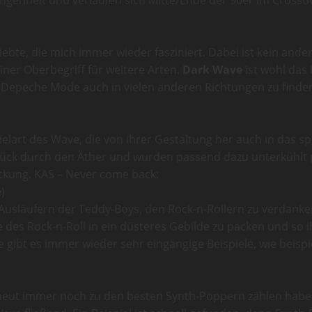
angenheit und verlaufen sich Mitte/Ende der 90er im Crossov
iebte, die mich immer wieder fasziniert. Dabei ist kein and
einer Oberbegriff für weitere Arten.
Dark Wave
ist wohl das
 Depeche Mode auch in vielen anderen Richtungen zu finden. 
pielart des Wave, die von ihrer Gestaltung her auch in das 
Stück durch den Äther und wurden passend dazu unterkühlt
eckung. KAS – Never come back:
)
usläufern der Teddy-Boys, den Rock-n-Rollern zu verdanke
es Rock-n-Roll in ein düsteres Gebilde zu packen und so ih
e gibt es immer wieder sehr eingängige Beispiele, wie beisp
eut immer noch zu den besten Synth-Poppern zählen habe i