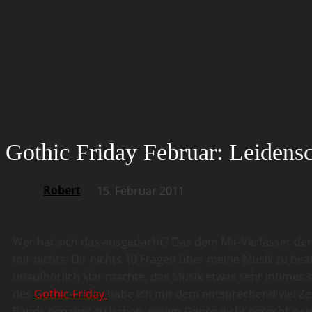
Gothic Friday Februar: Leidens
Robert
15. Februar 2011
Wer hat sich das ausgedacht? Das dem Mit-Verfasser der 
mir nichts, Dir nichts 10 Fragen über meine Musik zu bea
unaufhörlich klar machte, das Musik etwas sehr intimes 
des
Gothic-Friday
habe ich mir dem entsprechend viel Zeit
Bands genannt zu haben, einem Genre nicht gerecht zu 