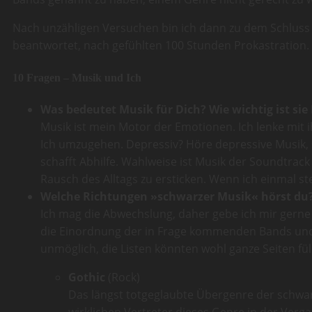
Nach unzähligen Versuchen bin ich dann zu dem Schluss 
beantwortet, nach gefühlten 100 Stunden Prokastration.
10 Fragen – Musik und Ich
Was bedeu­tet Musik für Dich? Wie wich­tig ist sie 
Musik ist mein Motor der Emotionen. Ich lenke mit
Ich umzugehen. Depressiv? Höre depressive Musik, s
schafft Abhilfe. Wahlweise ist Musik der Soundtrack
Rausch des Alltags zu ersticken. Wenn ich einmal ste
Wel­che Rich­tun­gen »schwar­zer Musik« hörst du?
Ich mag die Abwechslung, daher gebe ich mir gerne
die Einordnung der in Frage kommenden Bands und K
unmöglich, die Listen könnten wohl ganze Seiten füll
Gothic
(Rock)
Das längst totgeglaubte Übergenre der schwarze