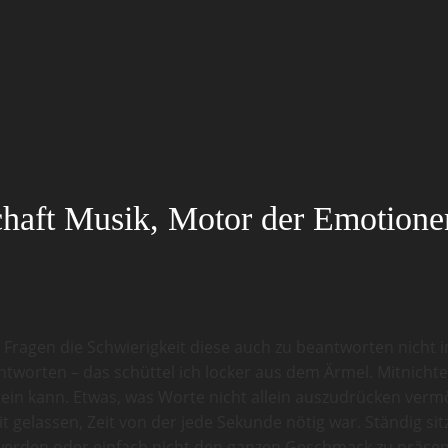
chaft Musik, Motor der Emotione
Fragen die Schwierigkeit diese auch zu beantworten nicht i
ntworten – das schüttel ich locker aus dem Ärmel. Mitnicht
sein kann. Etwas, was Worte nicht allein auszudrücken verm
 gelassen, Zeit von der jede Sekunde nötig war. Ständig sit
werden oder einfach nicht den ganzen Geschmack zu präsen