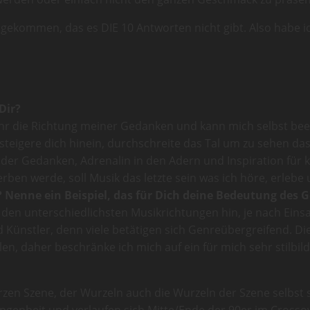
gekommen, das es DIE 10 Antworten nicht gibt. Also habe i
Dir?
 ihr die Richtung meiner Gedanken und kann mich selbst be
teigere dich hinein, durchschreite das Tal um zu sehen das
 der Gedanken, Adrenalin in den Adern und Inspiration für kr
rben werde, soll Musik das letzte sein was ich höre, erlebe 
 Nenne ein Bei­spiel, das für Dich deine Bedeu­tung des Ge
 den unterschiedlichsten Musikrichtungen hin, je nach Eins
ünstler, denn viele betätigen sich Genreübergreifend. Die
en, daher beschränke ich mich auf ein für mich sehr stilbild
n Szene, der Wurzeln auch die Wurzeln der Szene selbst sind