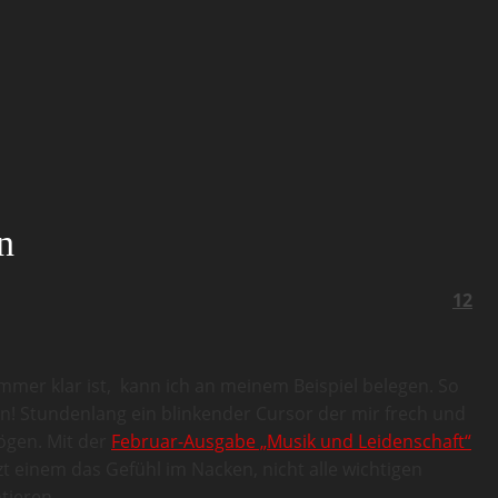
n
12
mmer klar ist, kann ich an meinem Beispiel belegen. So
en! Stundenlang ein blinkender Cursor der mir frech und
ögen. Mit der
Februar-Ausgabe „Musik und Leidenschaft“
zt einem das Gefühl im Nacken, nicht alle wichtigen
tieren.