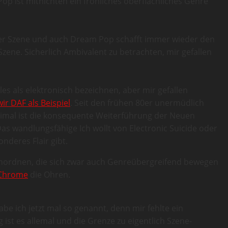
op ist mitnichten ein fröhliches oberflächliches Genre
der Szene und auch Dream Pop schafft immer wieder den
ene. Sicherlich Ambivalent zu betrachten, mir gefallen
les als elektronisch bezeichnen, aber mir gefallen
r DAF als Beispiel
. Seit den frühen 80er unermüdlich
nimal ist die konsequente Weiterführung der Neuen
Das wandlungsfähige Ich wollt von Electronic Suicide oder
nderes Flair gibt.
einordnen, die sich zwar auch Genreübergreifend bewegen
Chrome
die Ohren.
 ich jetzt mal so genannt, denn mir fehlte ein
st es allemal und die Grenze zu eigentlich Szene-