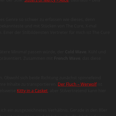
er der Stile.
Sisters of Mercy – Alice
, Bauhaus – Bela
eres Genre so schwer zu erfassen wie dieses, denn
 bekannteste und mit Stücken von The Cure, X-mal
Einer der Stilbildensten Vertreter für mich ist The Cure
spätere Minimal passen würde, der
Cold Wave
. Kühl und
 präsentiert. Zusammen mit
French Wave
, das diese
n. Obwohl sich beide Richtung zunächst spinnefeind
re Inhalte zu transportieren.
Der Fluch – Werwolf
ist
ielsweise
Kitty in a Casket
, aber Stilvertretend kann hier
ch ein ausgezeichnetes Verhältnis. Gerade in den 80er