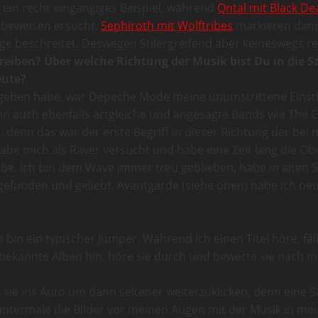
t ein recht eingängiges Beispiel, während
Qntal mit Black De
 beweisen ersucht.
Sephiroth mit Wolftribes
markieren dann
ge beschreitet. Deswegen Stilergreifend aber keineswegs re
rei­ben? Über wel­che Rich­tung der Musik bist Du in die 
eute?
gegeben habe, war Depeche Mode meine unumstrittene Einstie
n auch ebenfalls artgleiche und angesagte Bands wie The Cu
denn das war der erste Begriff in dieser Richtung der bei m
abe mich als Raver versucht und habe eine Zeit lang die Ob
. Ich bin dem Wave immer treu geblieben, habe in alten S
rgefunden und geliebt. Avantgarde (siehe oben) habe ich n
h bin ein typischer Jumper. Während ich einen Titel höre, fä
nbekannte Alben hin, höre sie durch und bewerte sie nach 
ie ins Auto um dann seltener weiterzuklicken, denn eine Sa
untermale die Bilder vor meinen Augen mit der Musik in me