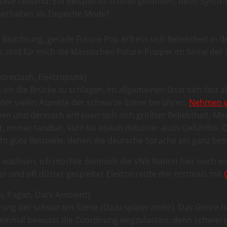
 fließend. Ein Beispiel ist schnell gefunden, denn Synth-P
 herhalten als Depeche Mode?
Beachtung, gerade Future-Pop erfreut sich Beliebtheit in 
ind für mich die klassischen Future-Popper im Sinne der Sz
ektroclash, Elektropunk)
ch die Brücke zu schlagen. Im allgemeinen lässt sich fast al
 der vielen Aspekte der schwarze Szene berühren.
Nehmen wi
n und dennoch erfreuen sich sich größter Beliebtheit. Mi
 immer tanzbar, kühl bis eiskalt mitunter auch Gefühllos. 
cht gute Beispiele, denen die deutsche Sprache ein ganz beso
ich wachsen, ich möchte dennoch die VNV Nation hier noch 
r und oft düster gespielter Elektro reizte mir erstmals mit
l, Pagan, Dark Ambient)
ng der schwarzen Szene (Dazu später mehr). Das Genre habe
einmal bewusst die Zuordnung wegzulassen, denn schwierig i