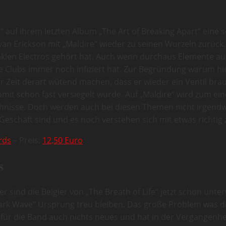
 auf ihrem letzten Album „The Art of Breaking Apart“ eine s
n Erickson mit „Maldire“ wieder zu seinen Wurzeln zurück. E
nklen Electros gehört hat. Auch wenn durchaus Elemente au
e Clubs immer noch infiziert hat. Zur Begründung warum hi
r Zeit derart wütend machen, dass er wieder ein Ventil brau
omit schon fast versiegelt wurde. Auf „Maldire“ wird zum e
ehnisse. Doch werden auch bei diesen Themen nicht irgendw
Geschäft sind und es noch verstehen sich mit etwas richtig 
rds
– Preis:
12,50 Euro
s
er sind die Belgier von „The Breath of Life“ jetzt schon unt
ark Wave“ Ursprung treu bleiben. Das große Problem was dies
 für die Band auch nichts neues und hat in der Vergangenhei