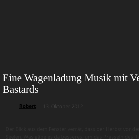
Eine Wagenladung Musik mit Vel
Bastards
Robert
13. Oktober 2012
Der Blick aus dem Fenster verrät, dass der Herbst vor 
Seelen. Was gäbe es da besseres, um das Prasseln des R