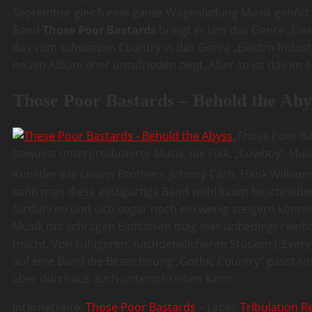
September gleich eine ganze Wagenladung Musik gehört u
Band
Those Poor Bastards
bringt er uns das Genre „De
das vom schwarzen Country in das Genre „Electro-Industr
neuen Album eher unzufrieden zeigt. Aber so ist das im s
Those Poor Bastards – Behold the Aby
„Those Poor Ba
bewusst unterproduzierte Musik, die Folk, „Cowboy“-Musik 
Künstler wie Louvin Brothers, Johnny Cash, Hank Williams
kann man diese einzigartige Band wohl kaum beschreiben.
fortführen und sich sogar noch ein wenig steigern können
Musik mit schrägen Einflüssen mag hier unbedingt reinh
macht. Von ruhigeren, nachdenklicheren Stücken („Everyt
auf eine Band die Bezeichnung „Gothic Country“ passt si
aber durchaus auch unterschreiben kann.
Internetseite:
Those Poor Bastards
– Label:
Tribulation 