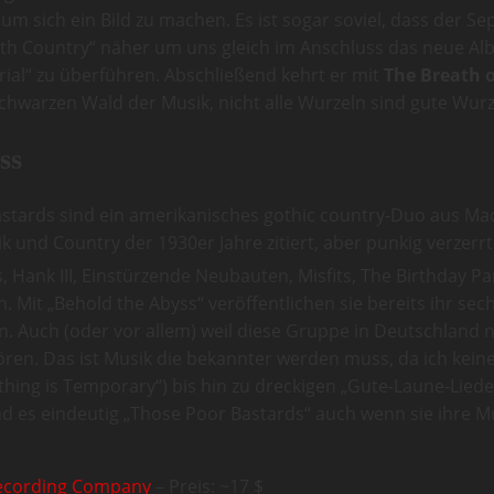
m sich ein Bild zu machen. Es ist sogar soviel, dass der 
ath Country“ näher um uns gleich im Anschluss das neue A
ial“ zu überführen. Abschließend kehrt er mit
The Breath o
chwarzen Wald der Musik, nicht alle Wurzeln sind gute Wurz
ss
stards sind ein amerikanisches gothic country-Duo aus Madi
und Country der 1930er Jahre zitiert, aber punkig verzerrt.
, Hank III, Einstürzende Neubauten, Misfits, The Birthday P
 Mit „Behold the Abyss“ veröffentlichen sie bereits ihr sec
. Auch (oder vor allem) weil diese Gruppe in Deutschland no
ören. Das ist Musik die bekannter werden muss, da ich kei
hing is Temporary“) bis hin zu dreckigen „Gute-Laune-Lieder
nd es eindeutig „Those Poor Bastards“ auch wenn sie ihre M
Recording Company
– Preis: ~17 $