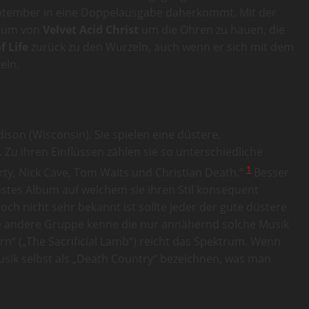
September in eine Doppelausgabe daherkommt. Mit der
lbum von
Velvet Acid Christ
um die Ohren zu hauen, die
f Life
zurück zu den Wurzeln, auch wenn er sich mit dem
eln.
son (Wisconsin). Sie spielen eine düstere,
 Zu ihren Einflüssen zählen sie so unterschiedliche
1
arty, Nick Cave, Tom Waits und Christian Death.“
Besser
hstes Album auf welchem sie ihren Stil konsequent
ch nicht sehr bekannt ist sollte jeder der gute düstere
ne andere Gruppe kenne die nur annähernd solche Musik
n“ („The Sacrificial Lamb“) reicht das Spektrum. Wenn
usik selbst als „Death Country“ bezeichnen, was man