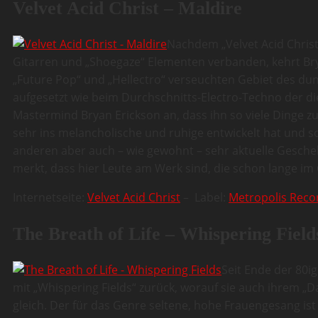
Velvet Acid Christ – Maldire
Nachdem „Velvet Acid Christ“
Gitarren und „Shoegaze“ Elementen verbanden, kehrt Brya
„Future Pop“ und „Hellectro“ verseuchten Gebiet des du
aufgesetzt wie beim Durchschnitts-Electro-Techno der di
Mastermind Bryan Erickson an, dass ihn so viele Dinge zu
sehr ins melancholische und ruhige entwickelt hat und s
anderen aber auch – wie gewohnt – sehr aktuelle Gesch
merkt, dass hier Leute am Werk sind, die schon lange im 
Internetseite:
Velvet Acid Christ
– Label:
Metropolis Reco
The Breath of Life – Whispering Field
Seit Ende der 80ig
mit „Whispering Fields“ zurück, worauf sie auch ihrem „D
gleich. Der für das Genre seltene, hohe Frauengesang ist