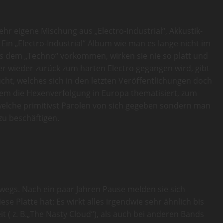
ehr eigene Mischung aus „Electro-Industrial“, Akkustik-
in „Electro-Industrial“ Album wie man es lange nicht im
s dem „Techno“ vorkommen, wirken sie nie so platt und
er wieder zurück zum harten Electro gegangen wird, gibt
cht, welches sich in den letzten Veröffentlichungen doch
inem die Hexenverfolgung in Europa thematisiert, zum
elche primitivst Parolen von sich gegeben sondern man
zu beschäftigen.
erwegs. Nach ein paar Jahren Pause melden sie sich
e Platte hat: Es wirkt alles irgendwie sehr ähnlich bis
t ( z. B.„The Nasty Cloud“), als auch bei anderen Bands