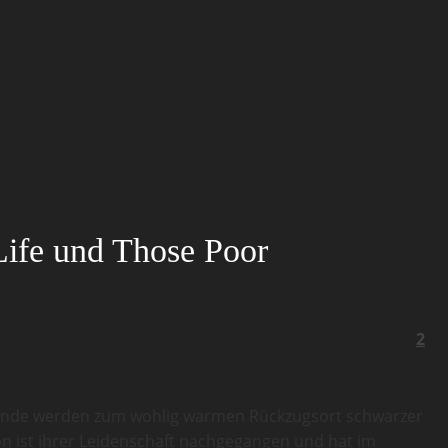
Life und Those Poor
2
r Wände werden zum wohlig warmen Rückzugsort schwarzer
n ist ihrer Leidenschaft nachgegangen und hat im