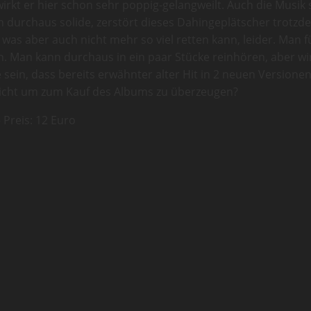
wirkt er hier schon sehr poppig-gelangweilt. Auch die Musik 
ich durchaus solide, zerstört dieses Dahingeplätscher trot
as aber auch nicht mehr so viel retten kann, leider. Man f
n. Man kann durchaus in ein paar Stücke reinhören, aber w
he sein, dass bereits erwähnter alter Hit in 2 neuen Vers
eicht um zum Kauf des Albums zu überzeugen?
 Preis: 12 Euro