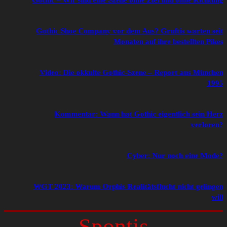
Gothic – Wir sind eine Szene ohne Ziel und ohne Richtung
Gothic Shoe Company vor dem Aus? Gruftis warten seit
Monaten auf ihre bestellten Pikes
Video: Die okkulte Gothic-Szene – Report aus München
1995
Kommentar: Wann hat Gothic eigentlich sein Herz
verloren?
Cyber: Nur noch eine Mode?
WGT 2023: Warum Orphis Realitätsflucht nicht gelingen
will
Spontis