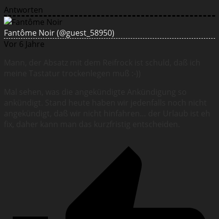
Antworten
Fantôme Noir
(@guest_58950)
Vor 6 Jahre
Mann, der Absatz mit dem Reifrock ist schuld, daß ich
meine Tastatur trockenlegen muß :-))
Mal sehen, was die angekündigte Ankündigung so
ankündigt. Stand heute haben wir jedenfalls noch nicht
angekündigt, daß wir nicht hinfahren… der Urlaub ist eh
fix, daher kann man das kurzfristig entscheiden.