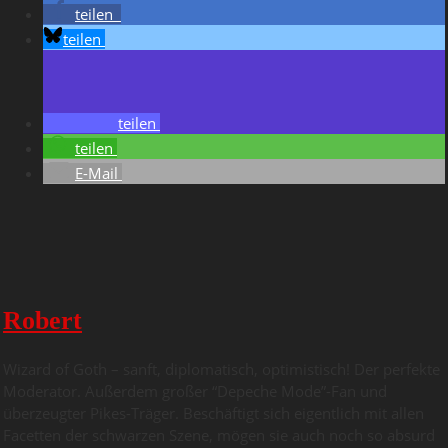
teilen
teilen
teilen
teilen
E-Mail
Robert
Wizard of Goth – sanft, diplomatisch, optimistisch! Der perfekte
Moderator. Außerdem großer “Depeche Mode”-Fan und
überzeugter Pikes-Träger. Beschäftigt sich eigentlich mit allen
Facetten der schwarzen Szene, mögen sie auch noch so absurd