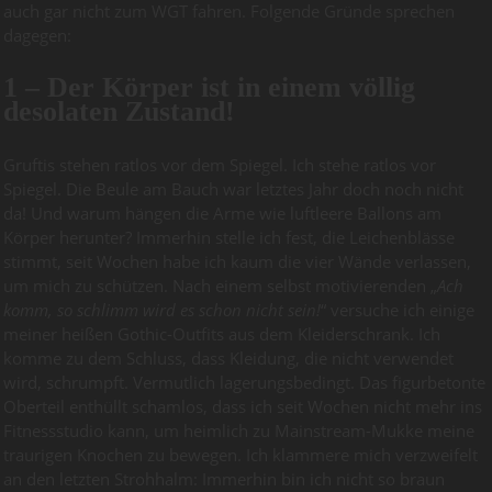
auch gar nicht zum WGT fahren. Folgende Gründe sprechen
dagegen:
1 – Der Körper ist in einem völlig
desolaten Zustand!
Gruftis stehen ratlos vor dem Spiegel. Ich stehe ratlos vor
Spiegel. Die Beule am Bauch war letztes Jahr doch noch nicht
da! Und warum hängen die Arme wie luftleere Ballons am
Körper herunter? Immerhin stelle ich fest, die Leichenblässe
stimmt, seit Wochen habe ich kaum die vier Wände verlassen,
um mich zu schützen. Nach einem selbst motivierenden „
Ach
komm, so schlimm wird es schon nicht sein!
“ versuche ich einige
meiner heißen Gothic-Outfits aus dem Kleiderschrank. Ich
komme zu dem Schluss, dass Kleidung, die nicht verwendet
wird, schrumpft. Vermutlich lagerungsbedingt. Das figurbetonte
Oberteil enthüllt schamlos, dass ich seit Wochen nicht mehr ins
Fitnessstudio kann, um heimlich zu Mainstream-Mukke meine
traurigen Knochen zu bewegen. Ich klammere mich verzweifelt
an den letzten Strohhalm: Immerhin bin ich nicht so braun