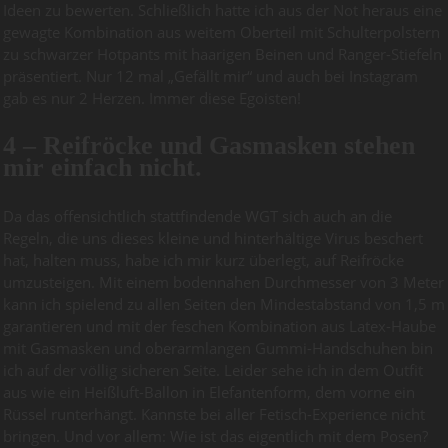
Ideen zu bewerten. Schließlich hatte ich aus der Not heraus eine
gewagte Kombination aus weitem Oberteil mit Schulterpolstern
zu schwarzer Hotpants mit haarigen Beinen und Ranger-Stiefeln
präsentiert. Nur 12 mal „Gefällt mir“ und auch bei Instagram
gab es nur 2 Herzen. Immer diese Egoisten!
4 – Reifröcke und Gasmasken stehen
mir einfach nicht.
Da das offensichtlich stattfindende WGT sich auch an die
Regeln, die uns dieses kleine und hinterhältige Virus beschert
hat, halten muss, habe ich mir kurz überlegt, auf Reifröcke
umzusteigen. Mit einem bodennahen Durchmesser von 3 Meter
kann ich spielend zu allen Seiten den Mindestabstand von 1,5 m
garantieren und mit der feschen Kombination aus Latex-Haube
mit Gasmasken und oberarmlangen Gummi-Handschuhen bin
ich auf der völlig sicheren Seite. Leider sehe ich in dem Outfit
aus wie ein Heißluft-Ballon in Elefantenform, dem vorne ein
Rüssel runterhängt. Kannste bei aller Fetisch-Experience nicht
bringen. Und vor allem: Wie ist das eigentlich mit dem Posen?