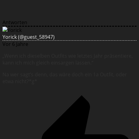
Antworten
Yorick
(@guest_58947)
Vor 6 Jahre
„Wenn ich dieselben Outfits wie letztes Jahr präsentiere,
kann ich mich gleich einsargen lassen.“
Na wer sagt’s denn, das wäre doch ein 1a Outfit, oder
etwa nicht?*g*