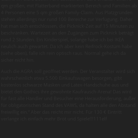
qm großen, mit Flatterband markierten Bereich und Familien ab
4 Personen eine 5 qm großen Family-Claim. Aus Platzgründen
stehen allerdings nur rund 100 Bereiche zur Verfügung. Daher
hat man sich entschlossen, die Picknick-Zeit auf 15 Minuten zu
beschränken. Wartezeit an den Zugängen zum Picknick beträgt
rund 2 Stunden. Ein Kinderspiel, solange habe ich bei IKEA
neulich auch gewartet. Da ich aber kein Reifrock-Kostüm habe
(siehe oben), falle ich rein optisch raus. Normal gehe ich da
sicher nicht hin.
Auch die AGRA soll geöffnet werden. Der Veranstalter wird sich
wahrscheinlich etwa 5.500 Einkaufswagen besorgen, gibt
kostenlos schwarze Masken und Latex-Handschuhe aus und
bietet den Gothics ihre gewohnte Kaufrausch-Arena! Das wird
für fast alle Händler und Besucher eine Herausforderung, außer
für obligatorischen Stand des VAWS, da halten alle den Abstand
freiwillig ein.“ Aber das reicht mir nicht. Für 130 € Eintritt
verlange ich einfach mehr Brot und Spiele!!!111elf