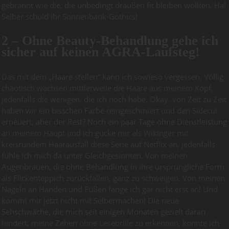
gebrannt wie die, die unbedingt draußen fit bleiben wollten. Ha!
Selber schuld ihr Sonnenbank-Gothics!
2 – Ohne Beauty-Behandlung gehe ich
sicher auf keinen AGRA-Laufsteg!
Das mit dem „Haare stellen“ kann ich sowieso vergessen. Völlig
chaotisch wachsen mittlerweile die Haare aus meinem Kopf,
jedenfalls die wenigen, die ich noch habe. Okay, von Zeit zu Zeit
haben wir ein bisschen Farbe reingeschmiert und den Sidecut
erneuert, aber der Rest? Noch ein paar Tage ohne Dienstleistung
an meinem Haupt und ich gucke mir als Wikinger mit
kreisrundem Haarausfall diese Serie auf Netflix an, jedenfalls
fühle ich mich da unter Gleichgesinnten. Von meinen
Augenbrauen, die ohne Behandlung in ihre ursprüngliche Form
als Flickenteppich zurückfallen, ganz zu schweigen. Von meinen
Nägeln an Händen und Füßen fange ich gar nicht erst an! Und
kommt mir jetzt nicht mit Selbermachen! Die neue
Sehschwäche, die mich seit einigen Monaten gezielt daran
hindert, meine Zehen ohne Lesebrille zu erkennen, konnte ich