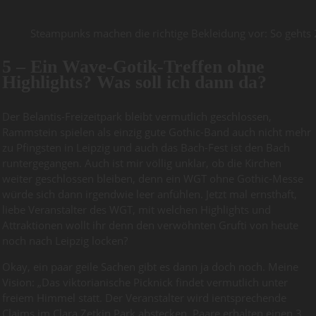
Steampunks machen die richtige Bekleidung vor: So gehts
5 – Ein Wave-Gotik-Treffen ohne
Highlights? Was soll ich dann da?
Der Belantis-Freizeitpark bleibt vermutlich geschlossen,
Rammstein spielen als einzig gute Gothic-Band auch nicht mehr
zu Pfingsten in Leipzig und auch das Bach-Fest ist den Bach
runtergegangen. Auch ist mir völlig unklar, ob die Kirchen
weiter geschlossen bleiben, denn ein WGT ohne Gothic-Messe
würde sich dann irgendwie leer anfühlen. Jetzt mal ernsthaft,
liebe Veranstalter des WGT, mit welchen Highlights und
Attraktionen wollt ihr denn den verwöhnten Grufti von heute
noch nach Leipzig locken?
Okay, ein paar geile Sachen gibt es dann ja doch noch. Meine
Vision: „Das viktorianische Picknick findet vermutlich unter
freiem Himmel statt. Der Veranstalter wird ientsprechende
Claims im Clara Zetkin Park abstecken. Paare erhalten einen 3