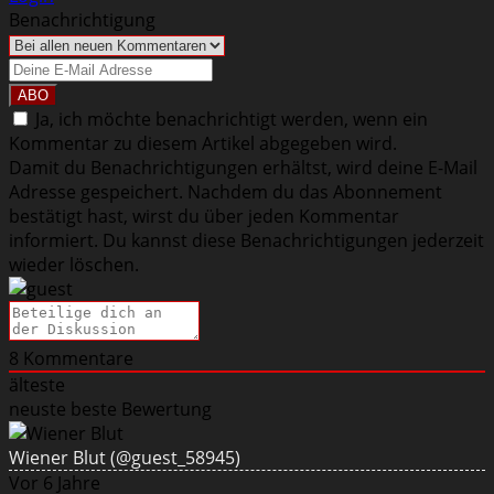
Benachrichtigung
Ja, ich möchte benachrichtigt werden, wenn ein
Kommentar zu diesem Artikel abgegeben wird.
Damit du Benachrichtigungen erhältst, wird deine E-Mail
Adresse gespeichert. Nachdem du das Abonnement
bestätigt hast, wirst du über jeden Kommentar
informiert. Du kannst diese Benachrichtigungen jederzeit
wieder löschen.
8
Kommentare
älteste
neuste
beste Bewertung
Wiener Blut
(@guest_58945)
Vor 6 Jahre