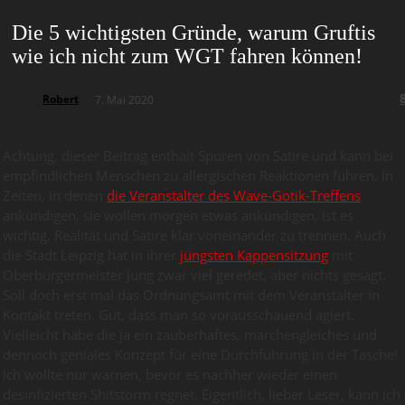
Die 5 wichtigsten Gründe, warum Gruftis
wie ich nicht zum WGT fahren können!
Robert
7. Mai 2020
Achtung, dieser Beitrag enthält Spuren von Satire und kann bei
empfindlichen Menschen zu allergischen Reaktionen führen. In
Zeiten, in denen
die Veranstalter des Wave-Gotik-Treffens
ankündigen, sie wollen morgen etwas ankündigen, ist es
wichtig, Realität und Satire klar voneinander zu trennen. Auch
die Stadt Leipzig hat in ihrer
jüngsten Kappensitzung
mit
Oberbürgermeister Jung zwar viel geredet, aber nichts gesagt.
Soll doch erst mal das Ordnungsamt mit dem Veranstalter in
Kontakt treten. Gut, dass man so vorausschauend agiert.
Vielleicht habe die ja ein zauberhaftes, märchengleiches und
dennoch geniales Konzept für eine Durchführung in der Tasche!
Ich wollte nur warnen, bevor es nachher wieder einen
desinfizierten Shitstorm regnet. Eigentlich, lieber Leser, kann ich