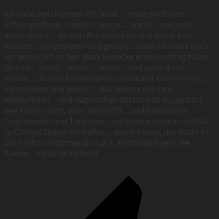
Ich habe beschlossen ich fahre…. stelle mich vors
Schauspielhaus… warte… warte…. warte… und gehe
dann wieder… da kein Reinkommen und damit kein
Konzert… nix gesehen und gehört… oder ich stelle mich
vor einen Ort an den Mark Benecke einen Vortrag halten
könnte… warte… warte … warte… und gehe dann
wieder… da kein Reinkommen und damit kein Vortrag…
nix gesehen und gehört… das könnte ich dann
wiederholen… und dazwischen sitz ich halt in Leipzisch
iner Gastro rum, oder fahre Öffi… und beobachte
Eingeborene und Touristen… so könnte ich mir ein WGT
zu Corona Zeiten vorstellen… aaach neeee, das hatte ich
2019 schon. Kommando 1,2,3.. Pschüüüiiii geht die
Rakete… tätää tätää tätää