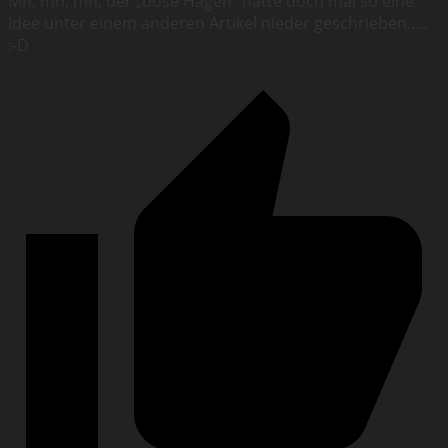
Mh, mh, mh, der „böse Hagen“ hatte doch mal so eine
Idee unter einem anderen Artikel nieder geschrieben…..
:-D