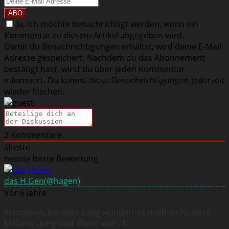
Ja, ich möchte benachrichtigt werden, wenn ein
Kommentar zu diesem Artikel abgegeben wird.
Damit du Benachrichtigungen erhältst, wird deine E-Mail
Adresse gespeichert. Nachdem du das Abonnement
bestätigt hast, wirst du über jeden Kommentar
informiert. Du kannst diese Benachrichtigungen jederzeit
wieder löschen.
2
Kommentare
älteste
neuste
beste Bewertung
das H.Gen
(@hagen)
Vor 6 Jahre
Manoman, bei dem Song wundert es mich nicht, dass
Melanie „jung und allein“ war :-D