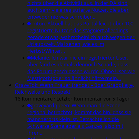
nichts über die Aktivität aus. In der DA sind
auch sehr viele registrierte Nutzer, die aber
entweder nie was schreiben…
Triton
:
Aktuell hat das Portal leicht über 100
registrierte Nutzer; das stagniert allerdings
gerade etwas, wahrscheinlich auch wegen der
Urlaubszeit. Mal sehen, wie es im
Herbst/Winter…
Melanie
:
Ich war nie ein registrierter User,
aber fand es damals dennoch Schade, dass
das Forum geschlossen wurde. Ohne User wie
Mestigoth(oder so ähnlich) hätte mein…
GraveTok: Wenn Trauer trendet – über Grabpflege,
Reichweite und Respekt
18 Kommentare · Letzter Kommentar vor 5 Tagen
graveyardqueen
:
Wenn man die Szene
regional betrachtet, kommt das hin, dass sie
mancherorts klein ist. Betrachte ich die
Schwarze Szene aber als Ganzes, also mit
ihren…