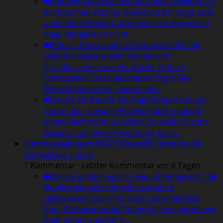
Phoenix
:
Da erwächst doch gleich wieder so
ein bisschen elitäres Denken. ;) Ich mags zwar
auch überblickend, aber wer sich abgrenzen
mag, der geht eh nicht…
Robert
:
Und tatsächlich wünsche ich mir,
dass die Szene wieder kleiner und
geschlossener werden würde. Einfach
homogener. Dass das natürlich großes
Wunschdenken ist, was so nie…
Maren
:
Und auch die Angehörigen tun gut
daran über etwaige Putzvorhaben mal mit
einem Fachmann zu reden. So weiß ich zum
Beispiel von einem Steinmetz, dass…
Stimmgewalt beim WGT: Wie zwölf Stimmen die
Apokalypse singen
1 Kommentar · Letzter Kommentar vor 6 Tagen
Maren
:
Einfach episch, wie „Stimmgewalt“ die
Dunkelheit ganz ohne Instrumente
zelebrieren! Das wirkt schon sehr feierlich.
Von „Eskhatophonia“ habe ich jetzt gerade ein
paar Songs angehört,…