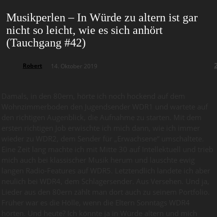
Musikperlen – In Würde zu altern ist gar
nicht so leicht, wie es sich anhört
(Tauchgang #42)
Robert
14. Oktober 2019
Damals, in den 80ern, hörte ich noch hockend auf dem
Wohnzimmerboden den Jugendsender WDR1 und wartete auf
den richtigen Augenblick, die Aufnahme zu starten. Mit dem
ersten richtigen Job erwischte ich mich dann, wie ich immer
wieder zu WDR2, dem Sender für „Erwachsene“ umschaltete.
Eine Zeit lang machte ich mit Mitte 30 auf Intellektuell und trieb
mich auch bei klassischer Musik herum und lauschte ewig
langen Radio-Features auf WDR5. Letztendlich landete ich aber
neulich bei WDR4, dem Schlagersender. Aus Versehen. Und ja,
Lieder aus den 80ern zählt man dort auch zu seinem Portfolio.
Früher war es die Hölle, wenn die Eltern Sonntags WDR4
hörten. Und heute? Ich könnte ja in Würde altern und mich