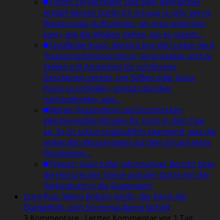
Triton
:
Ein wichtiger und sehr lehrreicher
Artikel! Besten Dank! Ich schaue ja sehr gerne
Wetterradar-Aufnahmen, wo man erkennen
kann, wie die Wolken ziehen, wo es regnet…
Tanzfledermaus
:
Absolut korrekt! Lieber wird
"Katastrophentourismus" veranstaltet und zu
Stellen mit Anzeichen für schlimmes
Geschehen gereist, um Selfies oder Insta-
Posts zu schießen, anstatt darüber
nachzudenken, was…
Maren
:
Faszination und Erschrecken
gleichermaßen klingen für mich in dem Text
an. Es ist schon unglaublich spannend, was die
sinkenden Wasserpegel auf dem Grund eines
Flussbettes…
Timper
:
Ganz toller informativer Bericht über
die Historie der Steine und der Dürre mit der
Verbindung in die Gegenwart.
Cure-Pop: Wenn Robert Smith, der Fürst der
Dunkelheit, zum Sonnenaufgang lächelt
3 Kommentare · Letzter Kommentar vor 1 Tag