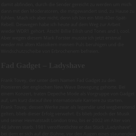
damit abfinden, durch die Sender gereicht zu werden um mich
dann mit den Moderatoren, die mitgewandert sind, zu Hause zu
fühlen. Mach ich aber nicht, denn ich bin ein Mitt-40er-Spät-
Rebell. Deswegen habe ich heute auf dem Weg zur Arbeit
wieder WDR1 gehört. Ätsch! Billie Eilish und Tones and I, cool.
Aber wegen diesem Mark Forster musste ich jetzt erstmal
wieder mit alten Klassikern meinen Puls beruhigen und die
Windschutzscheibe von Erbrochenem befreien.
Fad Gadget – Ladyshave
Frank Tovey, der unter dem Namen Fad Gadget zu den
Pionieren der englischen New Wave Bewegung gehörte. Bei
einem Konzert, traten Depeche Mode als Vorgruppe von Gadget
auf, um kurz darauf ihre internationale Karriere zu starten.
Frank Tovey, dessen Werke zwar als legendär und wegbereitend
gelten, blieb dieser Erfolg verwehrt. Es blieb jedoch der Musik
und seiner Heimatstadt London treu, bis er 2002 im Alter von
46 Jahren starb. 1981 veröffentlichte er das Stück „Ladyshave“,
bei dem er sich auf der Bühne, vor den Augen eines staunenden