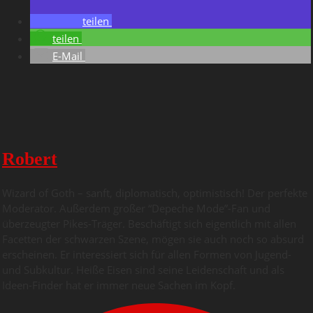
teilen
teilen
E-Mail
Robert
Wizard of Goth – sanft, diplomatisch, optimistisch! Der perfekte
Moderator. Außerdem großer “Depeche Mode”-Fan und
überzeugter Pikes-Träger. Beschäftigt sich eigentlich mit allen
Facetten der schwarzen Szene, mögen sie auch noch so absurd
erscheinen. Er interessiert sich für allen Formen von Jugend-
und Subkultur. Heiße Eisen sind seine Leidenschaft und als
Ideen-Finder hat er immer neue Sachen im Kopf.