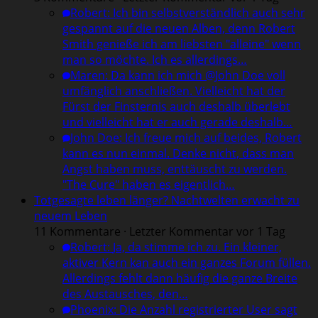
Robert
:
Ich bin selbstverständlich auch sehr
gespannt auf die neuen Alben, denn Robert
Smith genieße ich am liebsten "alleine" wenn
man so möchte. Ich es allerdings…
Maren
:
Da kann ich mich @John Doe voll
umfänglich anschließen. Vielleicht hat der
Fürst der Finsternis auch deshalb überlebt
und vielleicht hat er auch gerade deshalb…
John Doe
:
Ich freue mich auf beides, Robert
kann es nun einmal. Denke nicht, dass man
Angst haben muss, enttäuscht zu werden.
"The Cure" haben es eigentlich…
Totgesagte leben länger? Nachtwelten erwacht zu
neuem Leben
11 Kommentare · Letzter Kommentar vor 1 Tag
Robert
:
Ja, da stimme ich zu. Ein kleiner,
aktiver Kern kan auch ein ganzes Forum füllen.
Allerdings fehlt dann häufig die ganze Breite
des Austausches, den…
Phoenix
:
Die Anzahl registrierter User sagt