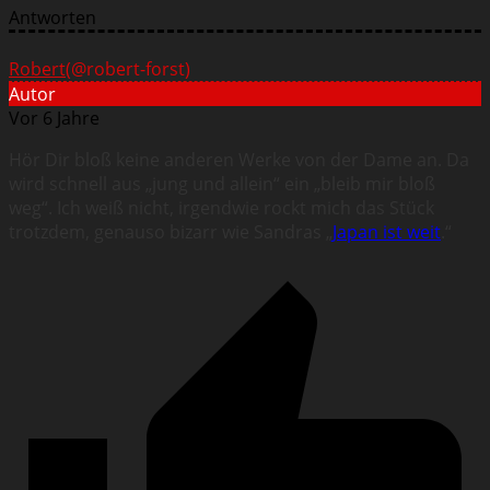
Antworten
Robert
(@robert-forst)
Autor
Vor 6 Jahre
Hör Dir bloß keine anderen Werke von der Dame an. Da
wird schnell aus „jung und allein“ ein „bleib mir bloß
weg“. Ich weiß nicht, irgendwie rockt mich das Stück
trotzdem, genauso bizarr wie Sandras „
Japan ist weit
.“