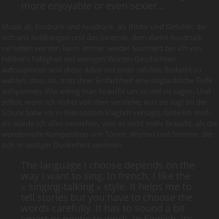
more enjoyable or even sexier…
Musik als Eindruck und Ausdruck, als Bilder und Gefühle, die
sich uns aufdrängen und das Innerste, dem damit Ausdruck
verliehen werden kann. Immer wieder fasziniert bin ich von
Hélène’s Fähigkeit mit wenigen Worten Geschichten
aufzuspinnen und diese dabei mit einer solchen Bedacht zu
wählen, dass sie, trotz ihrer Einfachheit eine unglaubliche Tiefe
aufspannen. Wie wenig man braucht um so viel zu sagen. Und
selbst, wenn ich nichts von dem verstehe, was sie sagt (in der
Schule habe ich in Französisch kläglich versagt), fühle ich mich
als würde ich alles verstehen, weil es nicht mehr braucht, als die
wundervolle Komposition von Tönen, Worten und Stimme, die
sich in seidiger Dunkelheit vereinen.
The language I choose depends on the
way I want to sing. In french, I like the
« singing-talking » style. It helps me to
tell stories but you have to choose the
words carefully. It has to sound a bit
smart or poetic to work. In English, it’s