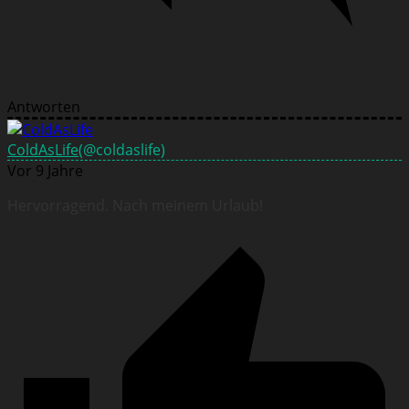
Antworten
ColdAsLife
(@coldaslife)
Vor 9 Jahre
Hervorragend. Nach meinem Urlaub!