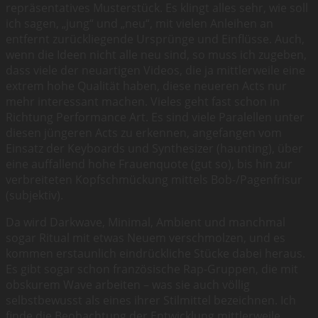
repräsentatives Musterstück. Es klingt alles sehr, wie soll
ich sagen, „jung“ und „neu“, mit vielen Anleihen an
entfernt zurückliegende Ursprünge und Einflüsse. Auch,
wenn die Ideen nicht alle neu sind, so muss ich zugeben,
dass viele der neuartigen Videos, die ja mittlerweile eine
extrem hohe Qualität haben, diese neueren Acts nur
mehr interessant machen. Vieles geht fast schon in
Richtung Performance Art. Es sind viele Paralellen unter
diesen jüngeren Acts zu erkennen, angefangen vom
Einsatz der Keyboards und Synthesizer (haunting), über
eine auffallend hohe Frauenquote (gut so), bis hin zur
verbreiteten Kopfschmückung mittels Bob-/Pagenfrisur
(subjektiv).
Da wird Darkwave, Minimal, Ambient und manchmal
sogar Ritual mit etwas Neuem verschmolzen, und es
kommen erstaunlich eindrückliche Stücke dabei heraus.
Es gibt sogar schon französische Rap-Gruppen, die mit
obskurem Wave arbeiten – was sie auch völlig
selbstbewusst als eines ihrer Stilmittel bezeichnen. Ich
finde die Beobachtung der Entwicklung mittlerweile