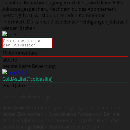
Damit du Benachrichtigungen erhältst, wird deine E-Mail
Adresse gespeichert. Nachdem du das Abonnement
bestätigt hast, wirst du über jeden Kommentar
informiert. Du kannst diese Benachrichtigungen jederzeit
wieder löschen.
10
Kommentare
älteste
neuste
beste Bewertung
ColdAsLife
(@coldaslife)
Vor 9 Jahre
Liebe Flederflauschige,
dein Artikel kommt mir gerade gelegen. Auch ich bin in
letzter Zeit vermehrt über diverse Pariser und Berliner
Acts gestolpert, die zusammen eine große akustische
Schnittmenge bilden. Hante wäre hierfür ein