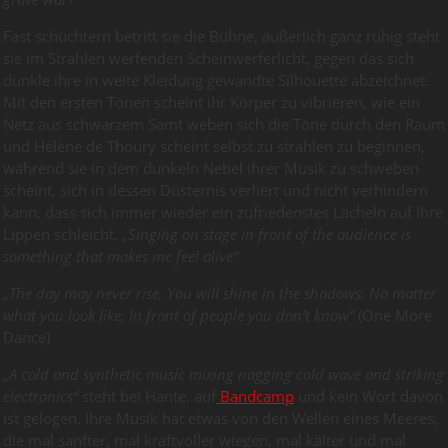
Fast schüchtern betritt sie die Bühne, äußerlich ganz ruhig steht
sie im Strahlen werfenden Scheinwerferlicht, gegen das sich
dunkle ihre in weite Kleidung gewandte Silhouette abzeichnet.
Mit den ersten Tönen scheint ihr Körper zu vibrieren, wie ein
Netz aus schwarzem Samt weben sich die Töne durch den Raum
und Hélène de Thoury scheint selbst zu strahlen zu beginnen,
während sie in dem dunkeln Nebel ihrer Musik zu schweben
scheint, sich in dessen Düsternis verliert und nicht verhindern
kann, dass sich immer wieder ein zufriedenstes Lächeln auf ihre
Lippen schleicht.
„Singing on stage in front of the audience is
something that makes me feel alive“
„The day may never rise, You will shine in the shadows, No matter
what you look like, In front of people you don’t know“
(One More
Dance)
„A cold
and synthetic music mixing nagging cold wave and striking
electronics
“
steht bei Hante. auf
Bandcamp
und kein Wort davon
ist gelogen. Ihre Musik hat etwas von den Wellen eines Meeres,
die mal sanfter, mal kraftvoller wiegen, mal kälter und mal