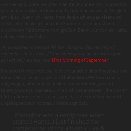
wärmer sind, unter welchen man treibt ohne einen Moment zu
glauben man wird ertrinken und glaub man wird eine Ewigkeit
ertrinken. Wenn ich Hante. höre denke ich an das Meer und
gleichzeitig denke ich an einen Sommersturm am Abend,
draußen im Feld unter einem großem Baum, auf den der kalte,
nebelige Morgen folgt.
„In a heartbeat my whole life has changed, This morning of
september on the road, All the landscape colors turned to grey,
you left only one red rose“
(This Morning of September)
Bevor ich Hante entdecke, bin ich zunächst über Phosphor und
Minuit Machine gestolpert und habe deren Werke ich mich
aufgesogen, ohne mir Gedanken um Verbindungen und
Hintergründe zu machen. Erst als ich das erste Mal „the Storm“
hörte, dämmerte mir so langsam, dass die drei Projekte nicht
ungekoppelt sein können. Hélène sagt dazu:
„Phosphor was already over when I
started Hante. I just finished the
composition of the album « Live &