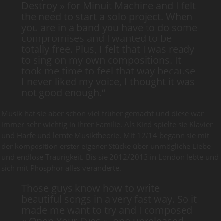
Destroy » for Minuit Machine and I felt
the need to start a solo project. When
you are in a band you have to do some
compromises and I wanted to be
totally free. Plus, I felt that I was ready
to sing on my own compositions. It
took me time to feel that way because
I never liked my voice, I thought it was
not good enough.“
Musik hat sie aber schon viel früher gemacht und diese war
immer sehr wichtig in ihrer Familie. Als Kind spielte sie Klavier
und Harfe und lernte Musiktheorie. Mit 12/14 begann sie mit
der komposition erster eigener Stücke über unmögliche Liebe
und endlose Traurigkeit. Bis sie 2012/2013 in London lebte und
sich mit Phosphor alles veränderte.
Those guys know how to write
beautiful songs in a very fast way. So it
made me want to try and I composed
« Open Your Eyes », one unreleased