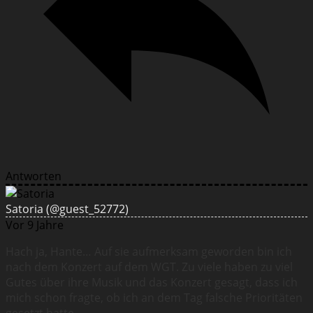
Antworten
Satoria
(@guest_52772)
Vor 9 Jahre
Hach ja, Hante… Auf sie aufmerksam geworden bin ich
nach dem Konzert auf dem WGT. Zu viele haben zu viel
Gutes über ihre Musik und das Konzert gesagt, dass ich
mich schon fragte, ob ich an dem Tag falsche Prioritäten
gesetzt hatte.