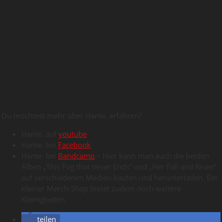
Du möchtest mehr über Hante. erfahren?
Hante. auf
youtube
Hante. bei
Facebook
Hante. bei
Bandcamp
– Hier kann man auch die beiden
Alben „This Fog that never Ends“ und „Her Fall and Risen“
auf verschiedenen Medien kaufen und herunterladen. Ein
kleiner Merch-Shop bietet zudem noch weitere
Kleinigkeiten.
teilen