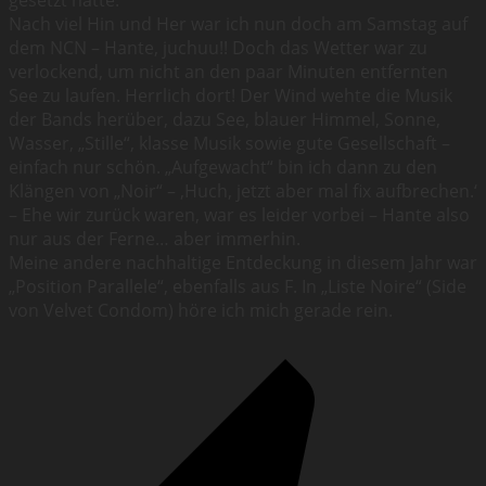
Nach viel Hin und Her war ich nun doch am Samstag auf
dem NCN – Hante, juchuu!! Doch das Wetter war zu
verlockend, um nicht an den paar Minuten entfernten
See zu laufen. Herrlich dort! Der Wind wehte die Musik
der Bands herüber, dazu See, blauer Himmel, Sonne,
Wasser, „Stille“, klasse Musik sowie gute Gesellschaft –
einfach nur schön. „Aufgewacht“ bin ich dann zu den
Klängen von „Noir“ – ‚Huch, jetzt aber mal fix aufbrechen.‘
– Ehe wir zurück waren, war es leider vorbei – Hante also
nur aus der Ferne… aber immerhin.
Meine andere nachhaltige Entdeckung in diesem Jahr war
„Position Parallele“, ebenfalls aus F. In „Liste Noire“ (Side
von Velvet Condom) höre ich mich gerade rein.