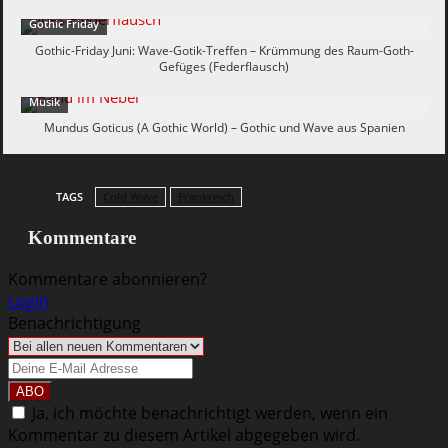
Gothic Friday
Gothic-Friday Juni: Wave-Gotik-Treffen – Krümmung des Raum-Goth-
Gefüges (Federflausch)
Musik
Mundus Goticus (A Gothic World) – Gothic und Wave aus Spanien
TAGS
Cold Wave
Frankreich
Kommentare
Kommentare abonnieren?
Login
Benachrichtigung
Ja, ich möchte benachrichtigt werden, wenn ein
Kommentar zu diesem Artikel abgegeben wird.