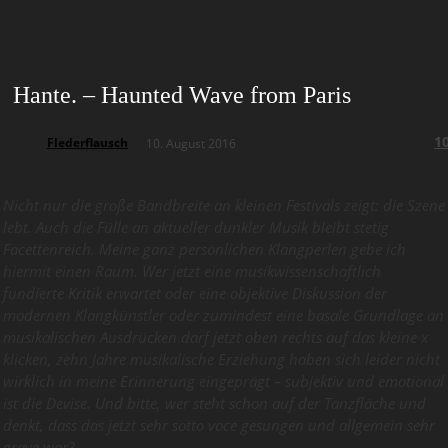
Hante. – Haunted Wave from Paris
1
Flederflausch
10. August 2016
Nicht nur die große Bandbreite an kleinen Festivals zeigt: die Szene
lebt. Auch die Fülle an aktueller dunkler Musik bleibt stetig
Facettenreich. Meine ganz persönlichen Klangperlen gebe ich
hiermit einen Raum. Wer jetzt eine musikwissenschaftlich
fundierte Kritik erwartet oder eine objektive Diskussion der
modernen Klangkünstler oder zumindest eine basale Grundlage an
musikalischen Ausdrücken darf jetzt oben rechts auf das kleine x
klicken, zehn Jahre musikalische Erziehung haben sich leider nicht
wirklich in meine Erinnerung eingeprägt – subjektiv und emotional
ist die Devise. Und bitte, wer steht schon auf der Tanzfläche und
denkt, dass das jetzt sehr sotto voce gesungen und allgemein sehr
grave war?